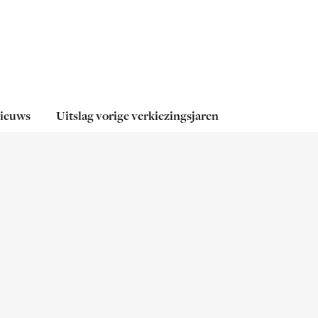
Sluiten
De Boom van het Jaar
Europese Verkiezing
Waarom bomen
ieuws
Uitslag vorige verkiezingsjaren
belangrijk zijn
Nieuws
Uitslag vorige
verkiezingsjaren
Uitslag verkiezing 2025
Uitslag verkiezing 2024
Uitslag verkiezing 2023
Uitslag verkiezing 2022
Uitslag verkiezing 2021