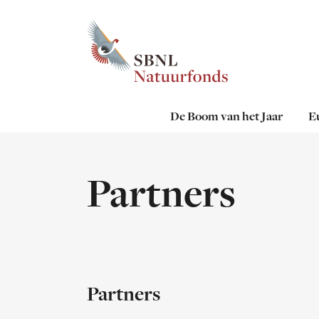
Sla
links
over
Spring
naar
de
De Boom van het Jaar
E
inhoud
Direct
naar
hoofdmenu
Partners
Partners